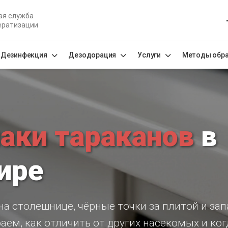
ая служба
ератизации
Дезинфекция
Дезодорация
Услуги
Методы обр
аки тараканов
в
ире
а столешнице, чёрные точки за плитой и за
аем, как отличить от других насекомых и ко