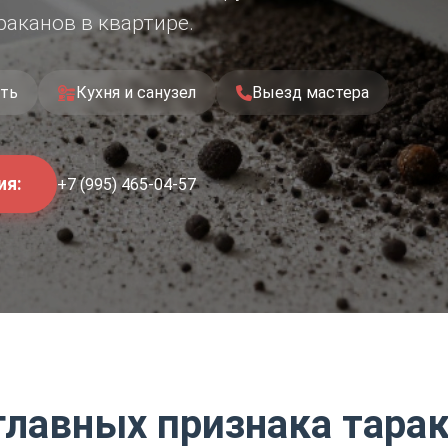
раканов в квартире
.
сть
Кухня и санузел
Выезд мастера
ия:
+7 (995) 465-04-57
главных признака тара