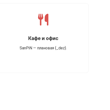
Кафе и офис
SanPiN — плановая {_dez}.