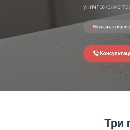
уничтожение та
Ночная активно
Консультац
Три 