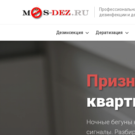
Профессиональн
дезинфекции и д
Дезинсекция
Дератизация
Призн
кварт
Ночные бегуны н
сигналы. Разбир