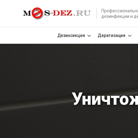
Профессиональн
дезинфекции и д
Дезинсекция
Дератизация
Уничтож