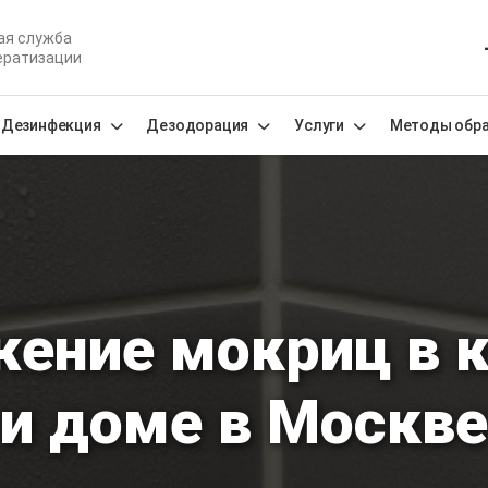
ая служба
ератизации
Дезинфекция
Дезодорация
Услуги
Методы обр
ение мокриц в 
и доме в Москве