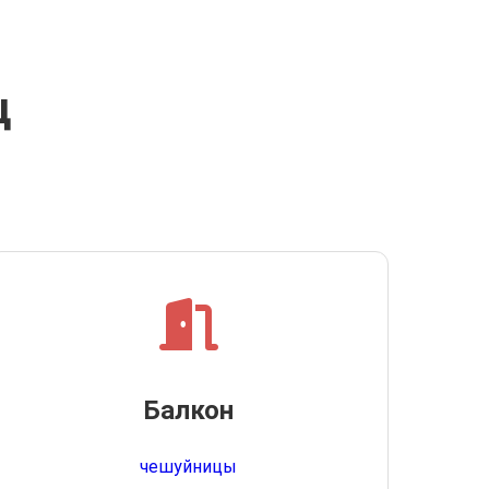
ц
Балкон
чешуйницы