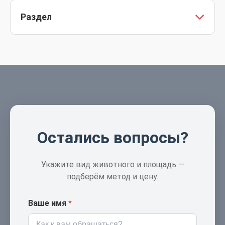
По условиям договора при соблюдении
Раздел
рекомендаций.
См. страницу направления дезинфекции в
меню услуг.
Остались вопросы?
Укажите вид животного и площадь —
подберём метод и цену.
Ваше имя
*