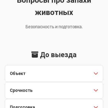
Вопросы про запахи
животных
Безопасность и подготовка.
До выезда
Объект
Сообщите площадь, этаж, доступ и есть ли
Срочность
дети/животные.
Срочные выезды — по согласованию графика
Подготовка