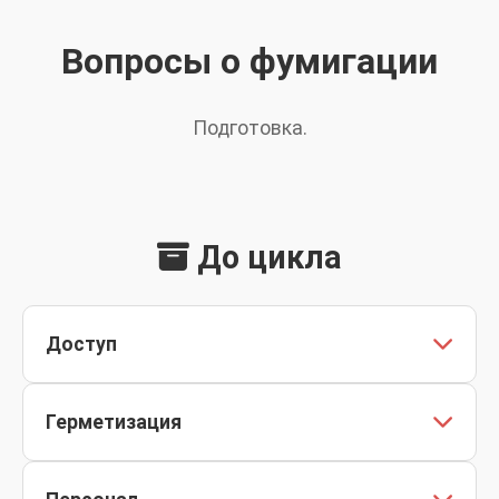
Вопросы о фумигации
Подготовка.
До цикла
Доступ
Согласуйте время простоя и доступ службы
Герметизация
безопасности.
Закройте вентиляционные клапаны по памятке.