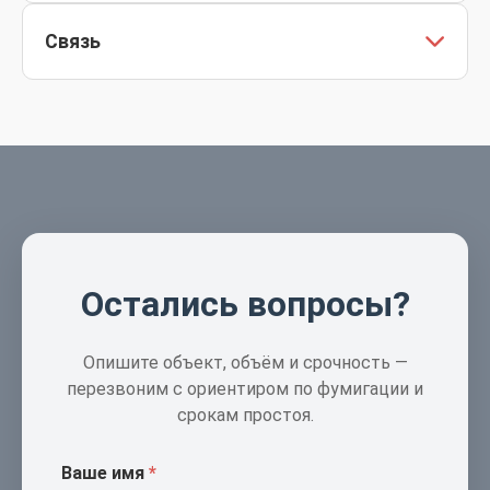
Дератизация и дезинсекция — отдельные
Связь
разделы меню.
Консультация по телефону до и после цикла.
Остались вопросы?
Опишите объект, объём и срочность —
перезвоним с ориентиром по фумигации и
срокам простоя.
Ваше имя
*