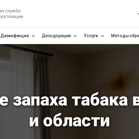
ая служба
ератизации
Дезинфекция
Дезодорация
Услуги
Методы обр
е запаха табака 
и области