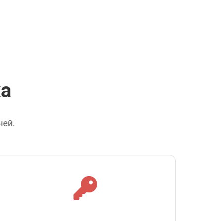
ка
чей.